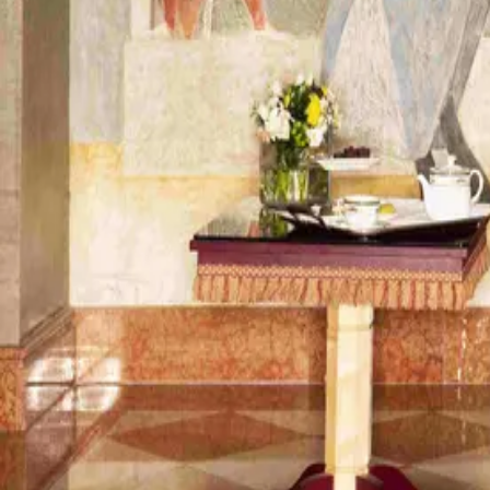
Controllo saldo
Consegna
FAQ
Informativa sulla privacy
Termini e
© 2026 DUE TORRI HOTEL
€80,00