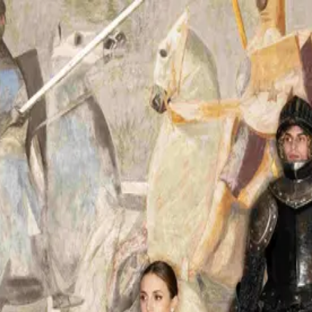
e vivi l’aperitivo come un vero momento di piacere. Nel cuore di Ve
l d’autore e una selezione di finger food pensata per esaltare ogni
cellenza Stuzzicheria gourmet Che sia per un incontro speciale, un
 Due Torri Bar è il luogo ideale per brindare con stile.
ungi al carrello