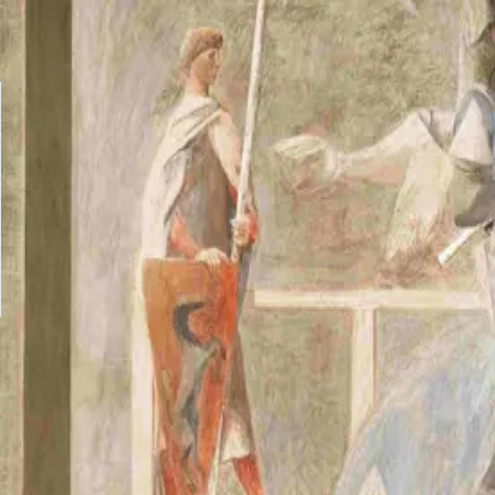
Indietro
Aperitivo al Due Torri
Lasciati conquistare dal fascino senza tempo del Due Torri Hotel 
nostro bar storico ti accoglie con un’atmosfera raffinata, cocktai
Cocktail signature e classici intramontabili Vini e bollicine d’ec
appuntamento tra amici o un momento di relax dopo la giornata, il
Aggi
Validità
Valido per
12 mesi